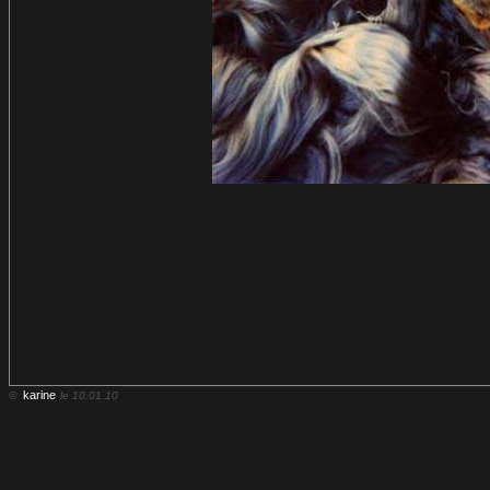
karine
©
le 10.01.10