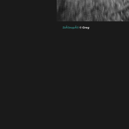
StÃ©nopÃ©
©
Greg