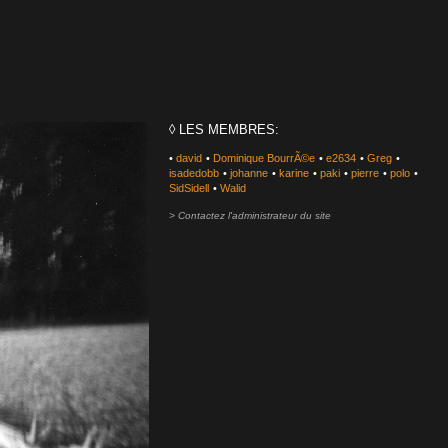
◊ LES MEMBRES:
•
david
•
Dominique BourrÃ©e
•
e2634
•
Greg
•
isadedobb
•
johanne
•
karine
•
paki
•
pierre
•
polo
•
SidSidell
•
Walid
> Contactez l'administrateur du site