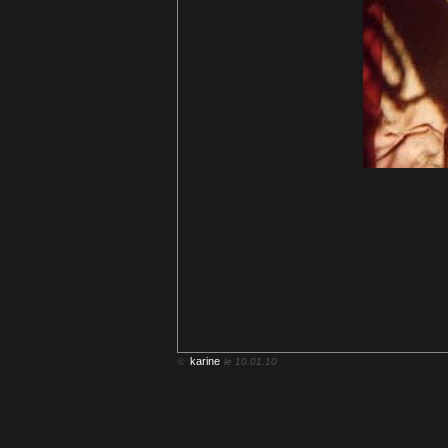
karine
©
le 10.01.10