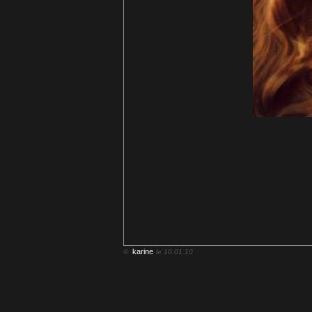
karine
©
le 10.01.10