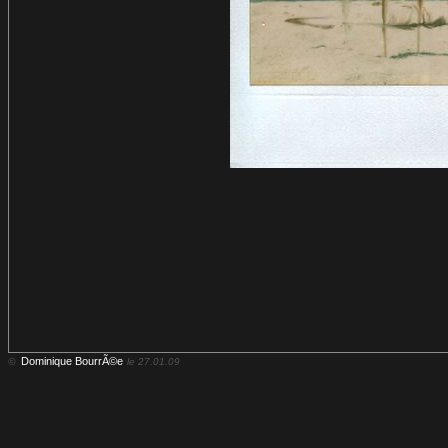
Dominique BourrÃ©e
©
le 27.01.09