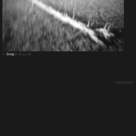
Greg
©
le 02.12.08
© By Dj 2013