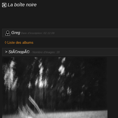
La boîte noire
Greg
Date d'inscription: 02.12.08
◊ Liste des albums
> StÃ©nopÃ©
- Nombre d'images: 18