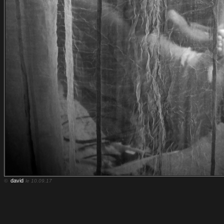
david
©
le 10.09.17